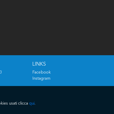
LINKS
33
Facebook
Instagram
kies usati clicca
qui
.