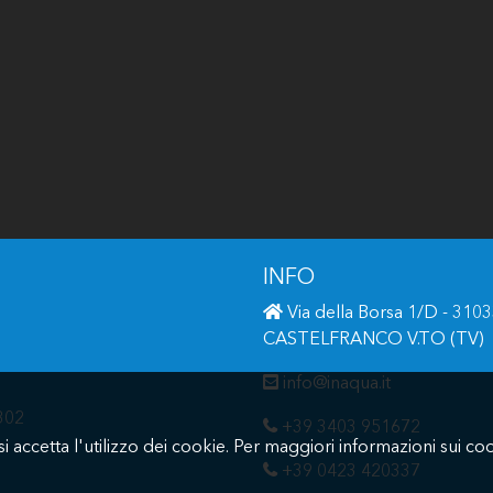
INFO
Via della Borsa 1/D - 310
CASTELFRANCO V.TO (TV)
info@inaqua.it
9302
+39 3403 951672
si accetta l'utilizzo dei cookie. Per maggiori informazioni sui coo
+39 0423 420337