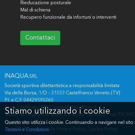
Rieducazione posturale
Mal di schiena
Recupero funzionale da infortuni o interventi
Contattaci
INAQUA
.SRL
Società sportiva dilettantistica a responsabilità limitata
Via della Borsa, 1/D – 31033 Castelfranco Veneto (TV)
P.I. e C.F. 04429590260
Posta certificata (PEC) inaquafitness@pec.it
Stiamo utilizzando i cookie
Ufficio del registro al quale si è iscritti TREVISO - rea TV-34
Capitale sociale 10.000 €
Questo sito utilizza i cookie. Continuando a navigare nel sito 
Leggi l'informativa sulla
Privacy Policy
,
Cookie Policy
.
Termini e Condizioni